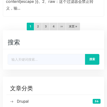
content|escape }}。2、raw：这个过滤器会禁止转
义，输...
分页
当前页
页面
页面
页面
下一页
末页
1
2
3
4
››
末页 »
搜索
搜索
文章分类
Drupal
36