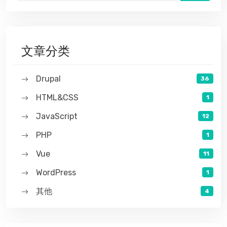
文章分类
Drupal
36
HTML&CSS
1
JavaScript
12
PHP
1
Vue
11
WordPress
1
其他
4