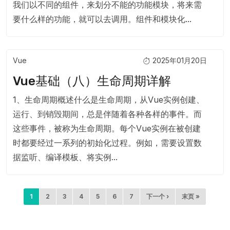
我们以不同的组件，来划分不能的功能模块，将来需
要什么样的功能，就可以去调用。组件和模块化...
Vue
2025年01月20日
Vue基础（八）生命周期详解
1、生命周期概述什么是生命周期，从Vue实例创建、
运行、到销毁期间，总是伴随着各种各样的事件。而
这些事件，被称为生命周期。每个Vue实例在被创建
时都要经过一系列的初始化过程。例如，需要设置数
据监听、编译模板、将实例...
分页
当前页
页面
页面
页面
页面
页面
页面
下一页
末页
1
2
3
4
5
6
7
下一个 ›
末页 »