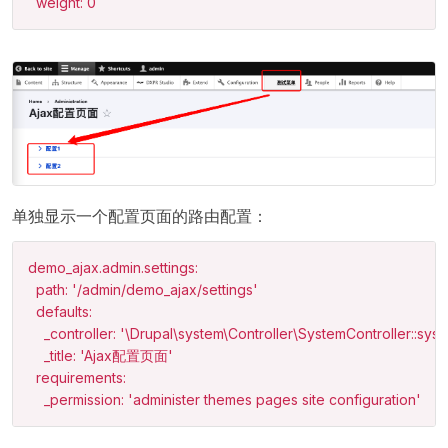
  weight: 0
单独显示一个配置页面的路由配置：
demo_ajax.admin.settings:

  path: '/admin/demo_ajax/settings'

  defaults:

    _controller: '\Drupal\system\Controller\SystemController::
    _title: 'Ajax配置页面'

  requirements:

    _permission: 'administer themes pages site configuration'