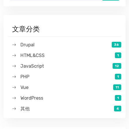
文章分类
Drupal
36
HTML&CSS
1
JavaScript
12
PHP
1
Vue
11
WordPress
1
其他
4