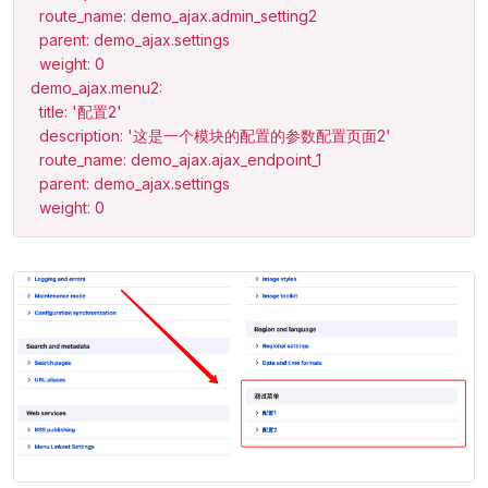
  route_name: demo_ajax.admin_setting2

  parent: demo_ajax.settings

  weight: 0

demo_ajax.menu2:

  title: '配置2'

  description: '这是一个模块的配置的参数配置页面2'

  route_name: demo_ajax.ajax_endpoint_1

  parent: demo_ajax.settings

  weight: 0