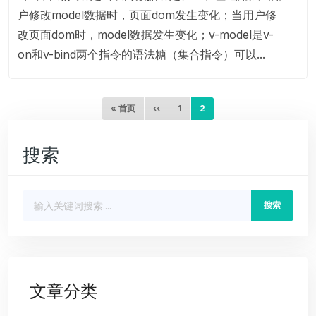
户修改model数据时，页面dom发生变化；当用户修
改页面dom时，model数据发生变化；v-model是v-
on和v-bind两个指令的语法糖（集合指令）可以...
分页
首页
前一页
页面
当前页
« 首页
‹‹
1
2
搜索
搜索
文章分类